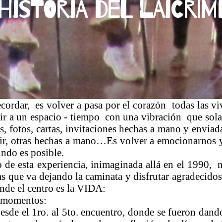
Historia del Laicri
cordar, es volver a pasa por el corazón todas las v
es ir a un espacio - tiempo con una vibración que sol
, fotos, cartas, invitaciones hechas a mano y enviada
bir, otras hechas a mano…Es volver a emocionarnos 
undo es posible.
 de esta experiencia, inimaginada allá en el 1990, n
as que va dejando la caminata y disfrutar agradecidos
nde el centro es la VIDA:
o momentos:
desde el 1ro. al 5to. encuentro, donde se fueron dando