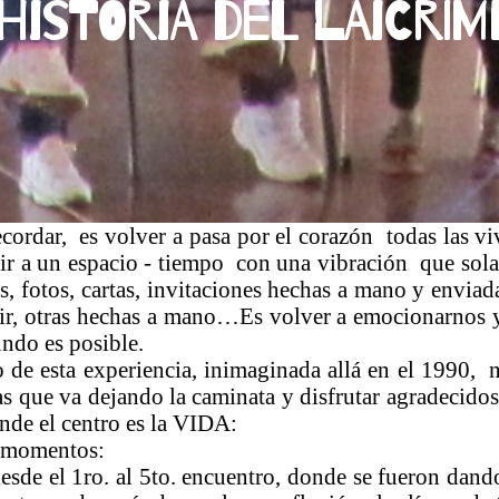
Historia del Laicri
cordar, es volver a pasa por el corazón todas las v
es ir a un espacio - tiempo con una vibración que sol
, fotos, cartas, invitaciones hechas a mano y enviada
bir, otras hechas a mano…Es volver a emocionarnos 
undo es posible.
 de esta experiencia, inimaginada allá en el 1990, n
as que va dejando la caminata y disfrutar agradecidos
nde el centro es la VIDA:
o momentos:
desde el 1ro. al 5to. encuentro, donde se fueron dando